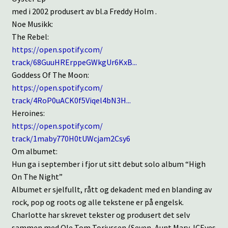
med i 2002 produsert av bl.a Freddy Holm .
Noe Musikk:
The Rebel:
https://open.spotify.com/
track/68GuuHRErppeGWkgUr6KxB..
.
Goddess Of The Moon:
https://open.spotify.com/
track/4RoP0uACK0f5Viqel4bN3H..
.
Heroines:
https://open.spotify.com/
track/1maby770H0tUWcjam2Csy6
Om albumet:
Hun ga i september i fjor ut sitt debut solo album “High
On The Night”
Albumet er sjelfullt, rått og dekadent med en blanding av
rock, pop og roots og alle tekstene er på engelsk.
Charlotte har skrevet tekster og produsert det selv
sammen med Ole Tom Torjussen (Seven, Aunt Mary, ICEyes