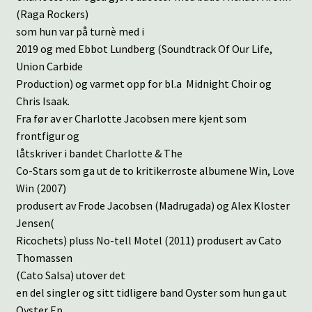
(Raga Rockers)
som hun var på turnè med i
2019 og med Ebbot Lundberg (Soundtrack Of Our Life,
Union Carbide
Production) og varmet opp for bl.a Midnight Choir og
Chris Isaak.
Fra før av er Charlotte Jacobsen mere kjent som
frontfigur og
låtskriver i bandet Charlotte & The
Co-Stars som ga ut de to kritikerroste albumene Win, Love
Win (2007)
produsert av Frode Jacobsen (Madrugada) og Alex Kloster
Jensen(
Ricochets) pluss No-tell Motel (2011) produsert av Cato
Thomassen
(Cato Salsa) utover det
en del singler og sitt tidligere band Oyster som hun ga ut
Oyster Ep