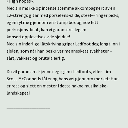
«High hopes».
Med sin mørke og intense stemme akkompagnert av en
12-strengs gitar med porselens-slide, steel-¬finger picks,
egen rytme gjennom en stomp box og noe lett
perkusjons-beat, kan vi garantere deg en
konsertopplevelse av de sjeldne!
Med sin inderlige låtskriving griper Ledfoot deg langt inn i
sjelen, som når han beskriver menneskets svakheter –
sårt, vakkert og brutalt ærlig.
Du vil garantert kjenne deg igjen i Ledfoots, eller Tim
Scott McConnells låter og hans vei gjennom mørket: Han
er rett og slett en mester i dette nakne musikalske-
landskapet!
___________________