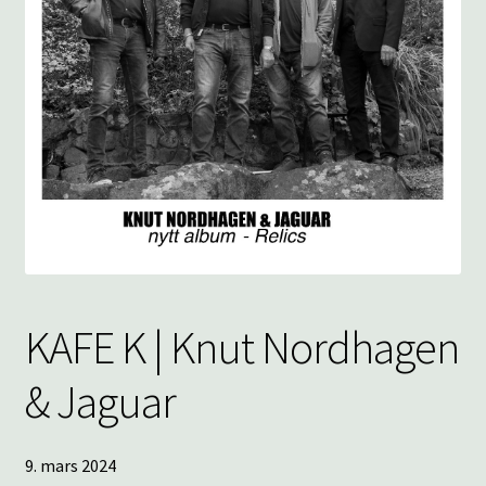
underm
KONTAKT
SPØRSMÅL OG SVAR
HANDLEKURV
Min konto
KAFE K | Knut Nordhagen
& Jaguar
9. mars 2024