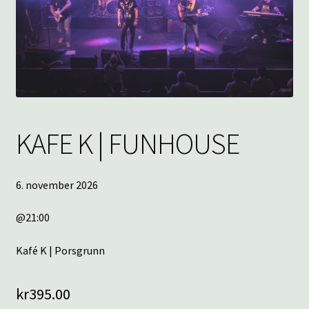
underm
KONTAKT
SPØRSMÅL OG SVAR
HANDLEKURV
Min konto
KAFE K | FUNHOUSE
6. november 2026
@21:00
Kafé K | Porsgrunn
kr
395.00