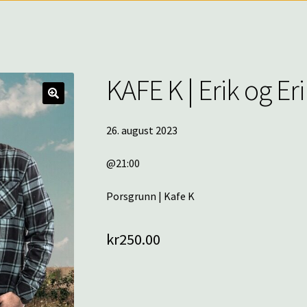
KAFE K | Erik og Er
🔍
26. august 2023
@21:00
Porsgrunn | Kafe K
kr
250.00