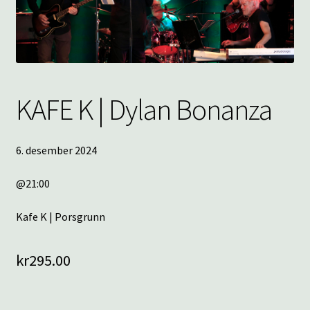
underm
KONTAKT
SPØRSMÅL OG SVAR
HANDLEKURV
KAFE K | Dylan Bonanza
Min konto
6. desember 2024
@21:00
Kafe K | Porsgrunn
kr
295.00