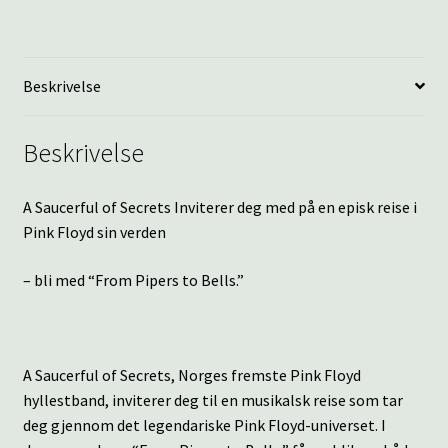
From
Pipers
to
Beskrivelse
Bells
–
the
Beskrivelse
Best
of
A Saucerful of Secrets Inviterer deg med på en episk reise i
Pink
Pink Floyd sin verden
Floyd
antall
– bli med “From Pipers to Bells.”
A Saucerful of Secrets, Norges fremste Pink Floyd
hyllestband, inviterer deg til en musikalsk reise som tar
deg gjennom det legendariske Pink Floyd-universet. I