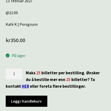
13. februar 2027
@21:00
Kafé K | Porsgrunn
kr
350.00
På lager
KAFE
Maks
25
billetter per bestilling. Ønsker
K
du å bestille mer enn
25
billetter? Ta
|
kontakt
HER
eller foreta flere bestillinger.
A
Saucerful
Legg i handlekurv
of
Secrets: