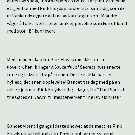
deres nye show, “From Pipers to Bells,” får publikum både
et gjenhør med Pink Floyds største hits, samtidig som de
utforsker de dypere delene av katalogen som få andre
våger å tolke. Dette er en unik opplevelse som kun et band
med stor “B” kan levere.
Med en lidenskap for Pink Floyds musikk som er
uovertruffen, bringer A Saucerful of Secrets hver eneste
tone og tekst til liv på scenen. Dette er ikke bare en
hyllest, det er en opplevelse! Bandet tar deg med på en
reise gjennom Pink Floyds tidlige dager, fra “The Piper at
the Gates of Dawn” til mesterverket “The Division Bell.”
Bandet viser til gangs i dette showet at de mestrer Pink
Floyds unike lydlandskap. Du vil oppleve det svevende,