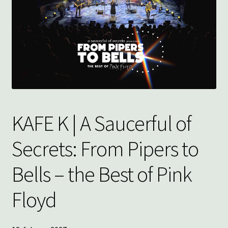
underm
KONTAKT
SPØRSMÅL OG SVAR
HANDLEKURV
Min konto
KAFE K | A Saucerful of
Secrets: From Pipers to
Bells – the Best of Pink
Floyd