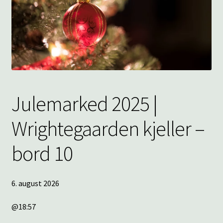
underm
KONTAKT
SPØRSMÅL OG SVAR
HANDLEKURV
Min konto
Julemarked 2025 |
Wrightegaarden kjeller –
bord 10
6. august 2026
@18:57