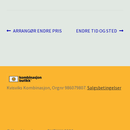
underm
KONTAKT
SPØRSMÅL OG SVAR
Innleggsnavigasjon
Forrige
Neste
ARRANGØR ENDRE PRIS
ENDRE TID OG STED
innlegg:
innlegg:
HANDLEKURV
Min konto
Kvisviks Kombinasjon, Orgnr 986079807.
Salgsbetingelser