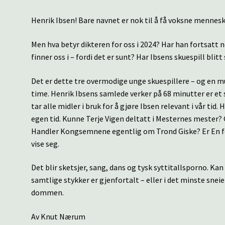
Henrik Ibsen! Bare navnet er nok til å få voksne menneske
Men hva betyr dikteren for oss i 2024? Har han fortsatt noe
finner oss i – fordi det er sunt? Har Ibsens skuespill bli
Det er dette tre overmodige unge skuespillere – og en mus
time. Henrik Ibsens samlede verker på 68 minutter er
tar alle midler i bruk for å gjøre Ibsen relevant i vår tid
egen tid. Kunne Terje Vigen deltatt i Mesternes meste
Handler Kongsemnene egentlig om Trond Giske? Er En fol
vise seg.
Det blir sketsjer, sang, dans og tysk syttitallsporno. Ka
samtlige stykker er gjenfortalt – eller i det minste snei
dommen.
Av Knut Nærum