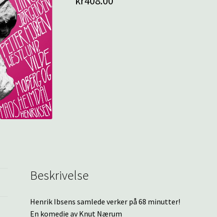
kr
408.00
Beskrivelse
Henrik Ibsens samlede verker på 68 minutter!
En komedie av Knut Nærum