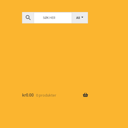
All
kr
0.00
0 produkter