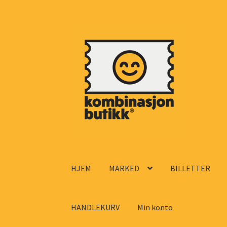
Hopp
Hopp
til
til
navigasjon
innhold
HJEM
MARKED
BILLETTER
HANDLEKURV
Min konto