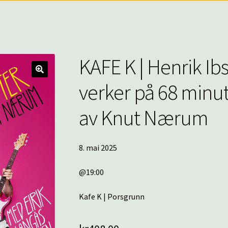
KAFE K | Henrik I
🔍
verker på 68 minut
av Knut Nærum
8. mai 2025
@19:00
Kafe K | Porsgrunn