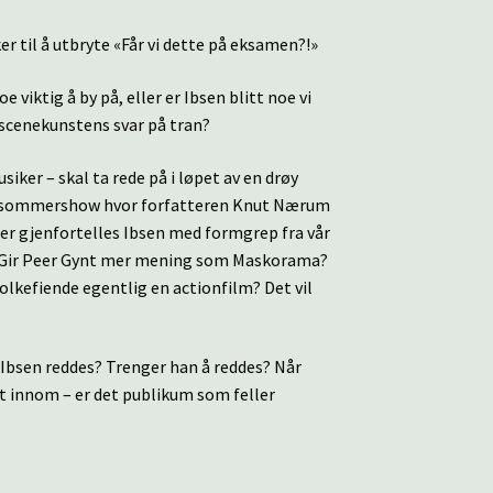
r til å utbryte «Får vi dette på eksamen?!»
 viktig å by på, eller er Ibsen blitt noe vi
tt scenekunstens svar på tran?
iker – skal ta rede på i løpet av en drøy
 et sommershow hvor forfatteren Knut Nærum
. Her gjenfortelles Ibsen med formgrep fra vår
r? Gir Peer Gynt mer mening som Maskorama?
kefiende egentlig en actionfilm? Det vil
n Ibsen reddes? Trenger han å reddes? Når
et innom – er det publikum som feller